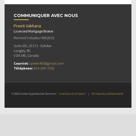
COMMUNIQUER AVEC NOUS
Preeti Vakharia
Licensed Mortgage Broker
Permis d’initiateur #502919
Suite 105, 20171 - 92A Ave
Langley, BC
V1M 3A5, Canada
Courriel:
vpreeti493@gmail.com
Téléphone:
604-209-7916
© 2026 Centres Hypothécaires Dominion
Conditions d’utilisation
|
Politique de confidentialité