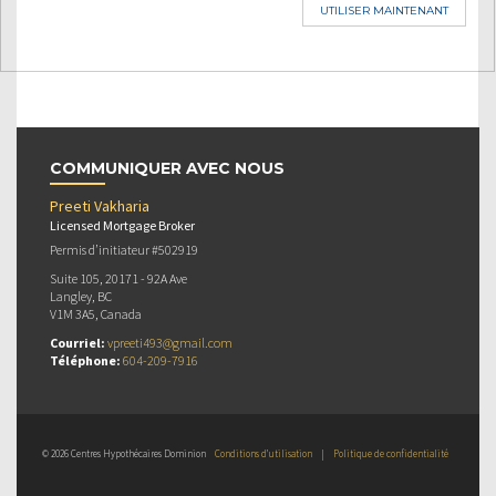
UTILISER MAINTENANT
COMMUNIQUER AVEC NOUS
Preeti Vakharia
Licensed Mortgage Broker
Permis d’initiateur #502919
Suite 105, 20171 - 92A Ave
Langley, BC
V1M 3A5, Canada
Courriel:
vpreeti493@gmail.com
Téléphone:
604-209-7916
© 2026 Centres Hypothécaires Dominion
Conditions d’utilisation
|
Politique de confidentialité